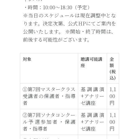
・時間：10:00～18:30（予定）
※当日のスケジュールは現在調整中とな
ります。決定次第、公式HPにてご案内を
公開いたします。 ※開始・終了時間は、
前後する可能性がございます。
対象
聴講可能講
金
座
額
(税
込)
①第7回マスタークラス
基調講演
1,1
受講者の保護者・指導
+アナリー
00
者
ゼ講座
円
②第7回ソナタコンクー
基調講演
1,1
ル予選参加者・保護
+アナリー
00
者・指導者
ゼ講座
円