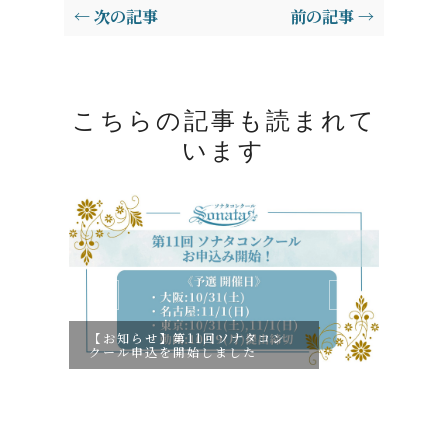
← 次の記事
前の記事 →
こちらの記事も読まれて
います
【お知らせ】第11回ソナタコン
第1
クール申込を開始しました
項を