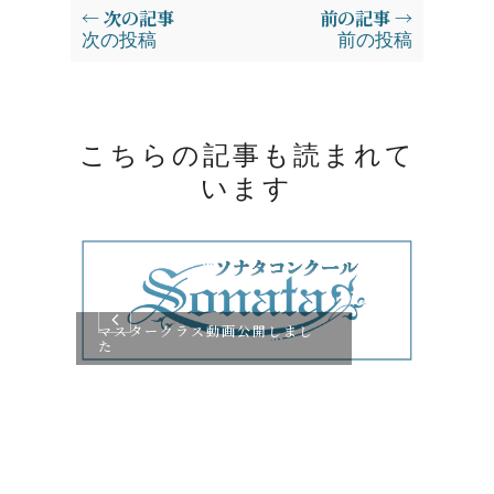
← 次の記事
前の記事 →
次の投稿
前の投稿
こちらの記事も読まれて
います
マスタークラス動画公開しまし
た
コン
画公