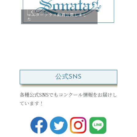
マスタークラス動画公開しまし
た
コン
画公
公式SNS
各種公式SNSでもコンクール情報をお届けし
ています！