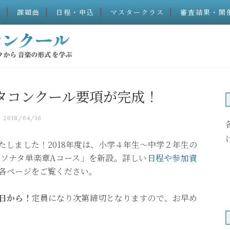
）
課題曲
日程・申込
マスタークラス
審査結果・開
ソナタコンクール要項が完成！
2018/04/16
たしました！2018年度は、小学４年生～中学２年生の
ソナタ単楽章Aコース」を新設。詳しい
日程や参加資
各ページをご覧ください。
日から！
定員になり次第締切となりますので、お早め