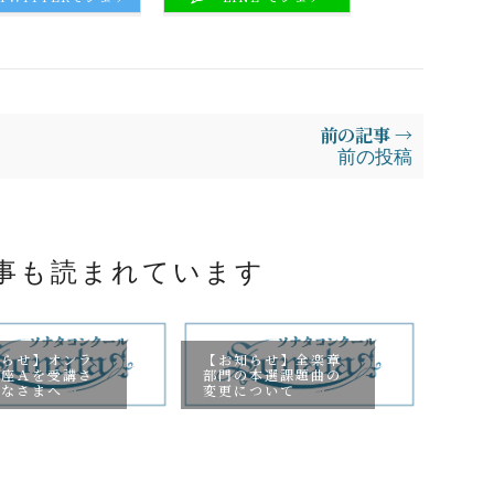
前の記事 →
前の投稿
事も読まれています
知らせ】オンラ
【お知らせ】全楽章
講座Ａを受講さ
部門の本選課題曲の
みなさまへ
変更について