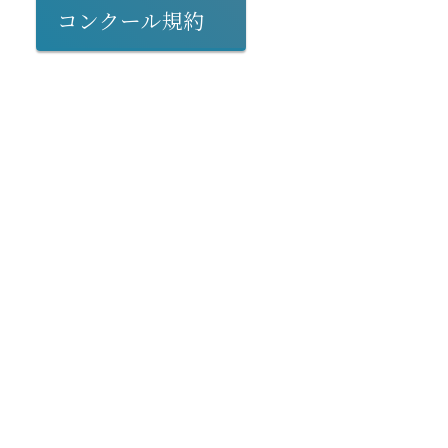
コンクール規約
【お知らせ】全楽章
部門の本選課題曲の
変更について