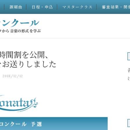
）
課題曲
日程・申込
マスタークラス
審査結果・開
時間割を公開、
をお送りしました
2018/12/12