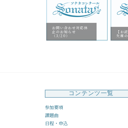
お問い合わせ対応休
止のお知らせ
【お詫び】審査員ご
（3/20）
欠席のお知らせ
コンテンツ一覧
参加要項
課題曲
日程・申込