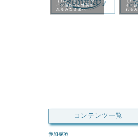
【お知らせ】オンラ
【お
イン講座Bを受講さ
イン
れるみなさまへ
れる
び】審査員ご
お知らせ
コンテンツ一覧
参加要項