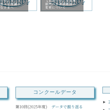
知らせ】オンラ
【お知らせ】全楽章
講座Ａを受講さ
部門の本選課題曲の
みなさまへ
変更について
【お
業につ
3/2
コンクールデータ
►
第10回(2025年度)
データで振り返る