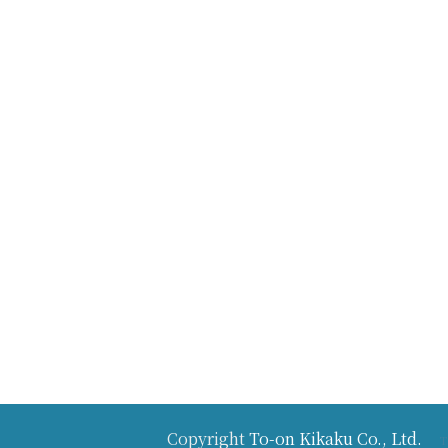
Copyright
To-on Kikaku Co., Ltd.
T