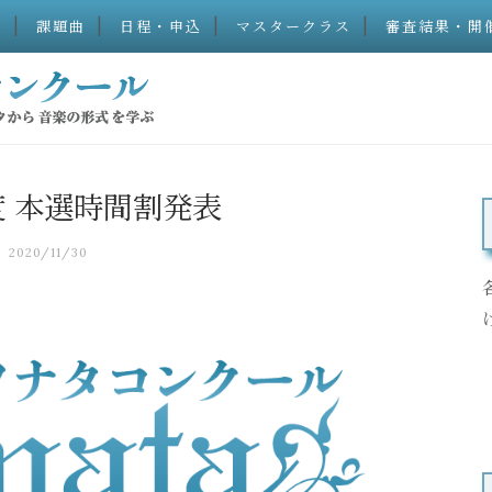
）
課題曲
日程・申込
マスタークラス
審査結果・開
年度 本選時間割発表
2020/11/30