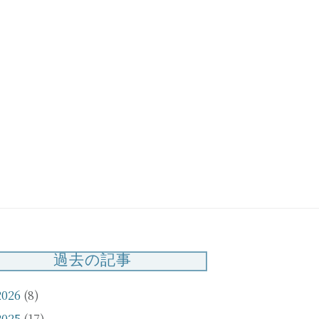
知らせ】臨時休
お問い合わせ対応休
いて（3/21・
止のお知らせ
2）
（3/20）
過去の記事
2026
(8)
2025
(17)